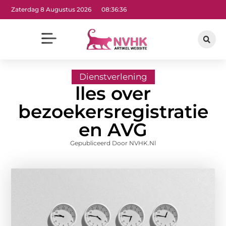
Zaterdag 8 Augustus 2026
08:36:37
Dienstverlening
lles over
bezoekersregistratie
en AVG
Gepubliceerd Door NVHK.nl