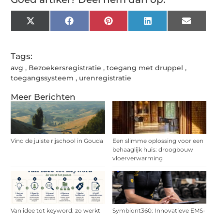
X
Facebook
Pinterest
LinkedIn
Email
(Twitter)
Tags:
avg
,
Bezoekersregistratie
,
toegang met druppel
,
toegangssysteem
,
urenregistratie
Meer Berichten
Vind de juiste rijschool in Gouda
Een slimme oplossing voor een
behaaglijk huis: droogbouw
vloerverwarming
Van idee tot keyword: zo werkt
Symbiont360: Innovatieve EMS-