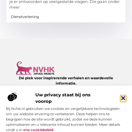
je er antwoorden op veelgestelde vragen. Die gaan onder
meer
Dienstverlening
Dé plek voor inspirerende verhalen en waardevolle
informatie.
Verken een divers aanbod aan blogs en artikelen over het
dagelijks leven – van slimme tips tot verrassende inzichten,
Uw privacy staat bij ons
allemaal te vinden op NVHK.nl.
voorop
Bij Nvhk.nl gebruiken we cookies en vergelijkbare technologieën
Onze informatie
om uw website-ervaring te verbeteren. Deze helpen ons te
begrijpen hoe de site wordt gebruikt, zodat we deze kunnen
Backlink kopen: hoe je het verstandig doet voor SEO-succes
Geld verdienen via internet: jouw gids naar online succes
optimaliseren en u relevante inhoud kunnen bieden. Meer details
Bericht categorie
vindt u in
ons cookiebeleid
.