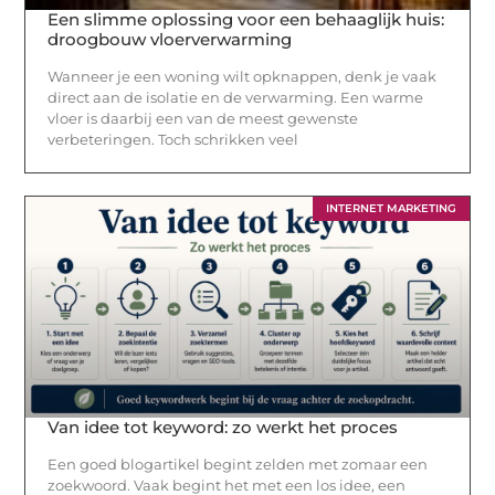
Een slimme oplossing voor een behaaglijk huis:
droogbouw vloerverwarming
Wanneer je een woning wilt opknappen, denk je vaak
direct aan de isolatie en de verwarming. Een warme
vloer is daarbij een van de meest gewenste
verbeteringen. Toch schrikken veel
INTERNET MARKETING
Van idee tot keyword: zo werkt het proces
Een goed blogartikel begint zelden met zomaar een
zoekwoord. Vaak begint het met een los idee, een