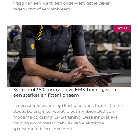
vraag van een klant, een onderwerp dat je vaker
tegenkomt of een probleem
SPORT
Symbiont360: Innovatieve EMS-training voor
een sterker en fitter lichaam
In een wereld waarin tijd kostbaar is en efficiënt trainen
steeds belangrijker wordt, biedt Symbiont360 een
moderne oplossing: EMS-training. Deze innovatieve
trainingsvorm maakt gebruik van elektrische
spierstimulatie om je spieren