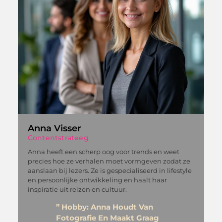
t
Anna Visser
Contentstrateeg
Anna heeft een scherp oog voor trends en weet
precies hoe ze verhalen moet vormgeven zodat ze
aanslaan bij lezers. Ze is gespecialiseerd in lifestyle
en persoonlijke ontwikkeling en haalt haar
inspiratie uit reizen en cultuur.
” Hobby: Anna Houdt Van
Fotografie En Maakt Graag