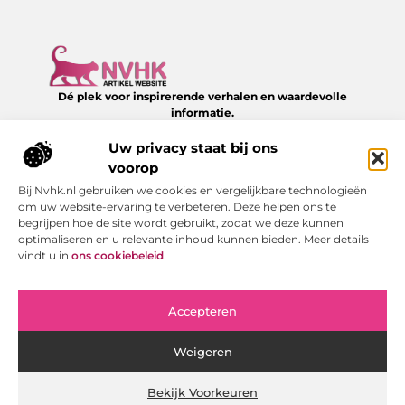
Dé plek voor inspirerende verhalen en waardevolle
informatie.
Verken een divers aanbod aan blogs en artikelen over het
dagelijks leven – van slimme tips tot verrassende inzichten,
Uw privacy staat bij ons
allemaal te vinden op NVHK.nl.
voorop
Bij Nvhk.nl gebruiken we cookies en vergelijkbare technologieën
Onze informatie
om uw website-ervaring te verbeteren. Deze helpen ons te
begrijpen hoe de site wordt gebruikt, zodat we deze kunnen
Backlink kopen: hoe je het verstandig doet voor SEO-succes
Geld verdienen via internet: jouw gids naar online succes
optimaliseren en u relevante inhoud kunnen bieden. Meer details
Bericht categorie
vindt u in
ons cookiebeleid
.
Accepteren
Weigeren
Bekijk Voorkeuren
Website index
Cookiebeleid (EU)