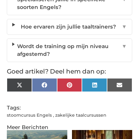
soorten Engels?
Hoe ervaren zijn jullie taaltrainers?
▼
Wordt de training op mijn niveau
▼
afgestemd?
Goed artikel? Deel hem dan op:
X
Facebook
Pinterest
LinkedIn
Email
(Twitter)
Tags:
stoomcursus Engels
,
zakelijke taalcursussen
Meer Berichten