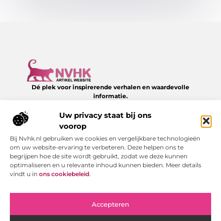
Dé plek voor inspirerende verhalen en waardevolle
informatie.
Verken een divers aanbod aan blogs en artikelen over het
dagelijks leven – van slimme tips tot verrassende inzichten,
Uw privacy staat bij ons
allemaal te vinden op NVHK.nl.
voorop
Bij Nvhk.nl gebruiken we cookies en vergelijkbare technologieën
Onze informatie
om uw website-ervaring te verbeteren. Deze helpen ons te
begrijpen hoe de site wordt gebruikt, zodat we deze kunnen
Backlink kopen: hoe je het verstandig doet voor SEO-succes
Geld verdienen via internet: jouw gids naar online succes
optimaliseren en u relevante inhoud kunnen bieden. Meer details
Bericht categorie
vindt u in
ons cookiebeleid
.
Accepteren