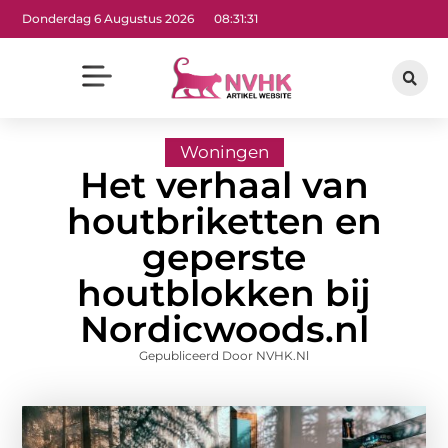
Donderdag 6 Augustus 2026
08:31:32
Woningen
Het verhaal van
houtbriketten en
geperste
houtblokken bij
Nordicwoods.nl
Gepubliceerd Door NVHK.nl