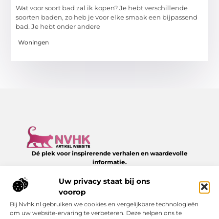
Wat voor soort bad zal ik kopen? Je hebt verschillende
soorten baden, zo heb je voor elke smaak een bijpassend
bad. Je hebt onder andere
Woningen
Dé plek voor inspirerende verhalen en waardevolle
informatie.
Verken een divers aanbod aan blogs en artikelen over het
dagelijks leven – van slimme tips tot verrassende inzichten,
Uw privacy staat bij ons
allemaal te vinden op NVHK.nl.
voorop
Bij Nvhk.nl gebruiken we cookies en vergelijkbare technologieën
Onze informatie
om uw website-ervaring te verbeteren. Deze helpen ons te