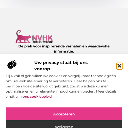
Dé plek voor inspirerende verhalen en waardevolle
informatie.
Verken een divers aanbod aan blogs en artikelen over het
dagelijks leven – van slimme tips tot verrassende inzichten,
Uw privacy staat bij ons
allemaal te vinden op NVHK.nl.
voorop
Bij Nvhk.nl gebruiken we cookies en vergelijkbare technologieën
Onze informatie
om uw website-ervaring te verbeteren. Deze helpen ons te
begrijpen hoe de site wordt gebruikt, zodat we deze kunnen
Backlink kopen: hoe je het verstandig doet voor SEO-succes
Geld verdienen via internet: jouw gids naar online succes
optimaliseren en u relevante inhoud kunnen bieden. Meer details
Bericht categorie
vindt u in
ons cookiebeleid
.
Accepteren
Weigeren