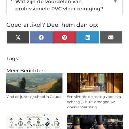
Wat zijn de voordelen van
▼
professionele PVC vloer reiniging?
Goed artikel? Deel hem dan op:
X
Facebook
Pinterest
LinkedIn
Email
(Twitter)
Tags:
Meer Berichten
Vind de juiste rijschool in Gouda
Een slimme oplossing voor een
behaaglijk huis: droogbouw
vloerverwarming