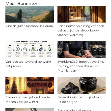
Meer Berichten
Vind de juiste rijschool in Gouda
Een slimme oplossing voor een
behaaglijk huis: droogbouw
vloerverwarming
Van idee tot keyword: zo werkt
Symbiont360: Innovatieve EMS-
het proces
training voor een sterker en
fitter lichaam
5 manieren om je huis klaar te
Beste shilajit: natuurlijke kracht
maken voor de winter
uit de bergen
Eerst nisdiepte bepalen voor