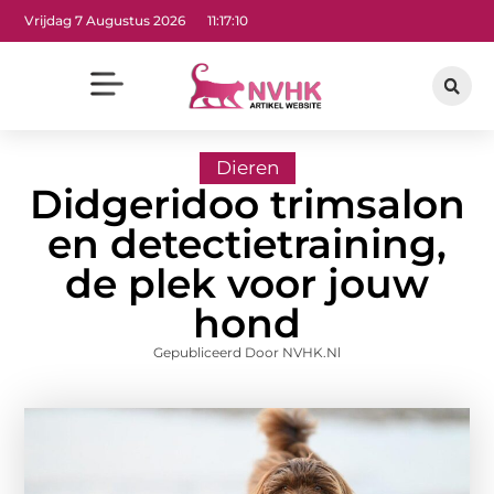
Vrijdag 7 Augustus 2026
11:17:10
Dieren
Didgeridoo trimsalon
en detectietraining,
de plek voor jouw
hond
Gepubliceerd Door NVHK.nl