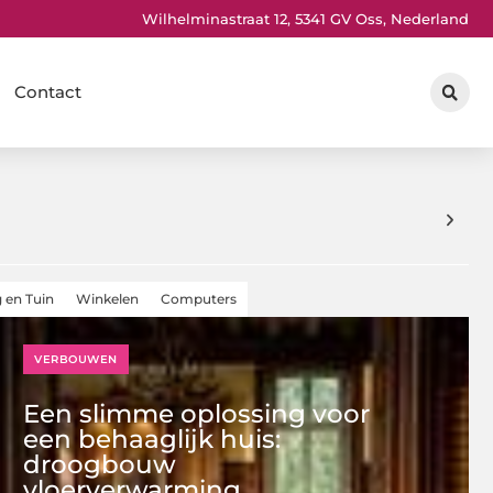
Wilhelminastraat 12, 5341 GV Oss, Nederland
Contact
 en Tuin
Winkelen
Computers
VERBOUWEN
Een slimme oplossing voor
een behaaglijk huis:
droogbouw
vloerverwarming