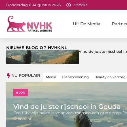
Donderdag 6 Augustus 2026
22:25:05
Uit De Media
Partne
NIEUWE BLOG OP NVHK.NL
Vind de juiste rijschool 
NU POPULAIR
Media
Dienstverlening
Beauty en verzorg
BLOG
Vind de juiste rijschool in Gouda
Een rijbewijs halen is voor veel mensen een grote stap. Je
school of