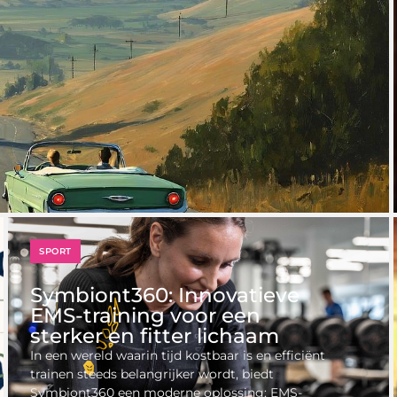
SPORT
Symbiont360: Innovatieve
EMS-training voor een
sterker en fitter lichaam
In een wereld waarin tijd kostbaar is en efficiënt
trainen steeds belangrijker wordt, biedt
Symbiont360 een moderne oplossing: EMS-