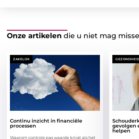
Onze artikelen
die u niet mag miss
ZAKELIJK
GEZONDHEI
Continu inzicht in financiële
Schouderk
processen
gevolgen 
helpen
Waarom controle pas waarde krijgt als het