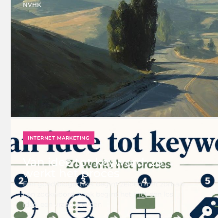
NVHK
INTERNET MARKETING
Van idee tot keyword: zo
werkt het proces
Een goed blogartikel begint zelden met zomaar
een zoekwoord. Vaak begint het met een los
idee, een vraag van een