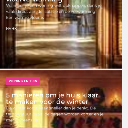
Wanneer je een woning wilt opknappen, denk je
vaak direct aan de isolatie en de verwarming.
Een warme vloer is
NVHK
WONING EN TUIN
5 manieren om je huis klaar
te maken voor de winter
De winter komt vaak sneller dan je denkt. De
temperatuur daalt, de dagen worden korter en je
merkt ineens dat