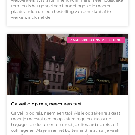
webwinkels. Wat is fulfilment Fulfilment is een logistieke
term en is het geheel van handelingen die moeten
plaatsvinden om een bestelling van een klant af te
werken, inclusief de
ZAKELIJKE DIENSTVERLENING
Ga veilig op reis, neem een taxi
Ga veilig op reis, neem een taxi Als je op zakenreis gaat
moet je meestal een hoop zaken regelen. Naast de
bagage, reisdocumenten moet je uiteraard de reis zelf
ook regelen. Als je naar het buitenland reist, zul je vaak