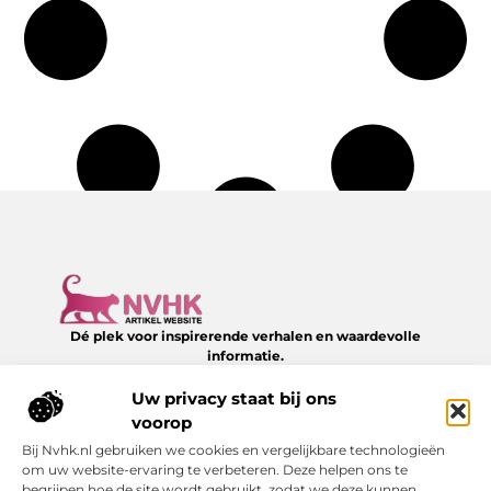
Dé plek voor inspirerende verhalen en waardevolle
informatie.
Verken een divers aanbod aan blogs en artikelen over het
dagelijks leven – van slimme tips tot verrassende inzichten,
Uw privacy staat bij ons
allemaal te vinden op NVHK.nl.
voorop
Bij Nvhk.nl gebruiken we cookies en vergelijkbare technologieën
Onze informatie
om uw website-ervaring te verbeteren. Deze helpen ons te
begrijpen hoe de site wordt gebruikt, zodat we deze kunnen