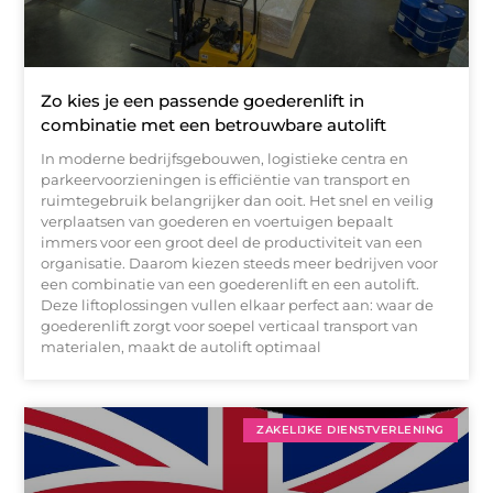
Zo kies je een passende goederenlift in
combinatie met een betrouwbare autolift
In moderne bedrijfsgebouwen, logistieke centra en
parkeervoorzieningen is efficiëntie van transport en
ruimtegebruik belangrijker dan ooit. Het snel en veilig
verplaatsen van goederen en voertuigen bepaalt
immers voor een groot deel de productiviteit van een
organisatie. Daarom kiezen steeds meer bedrijven voor
een combinatie van een goederenlift en een autolift.
Deze liftoplossingen vullen elkaar perfect aan: waar de
goederenlift zorgt voor soepel verticaal transport van
materialen, maakt de autolift optimaal
ZAKELIJKE DIENSTVERLENING