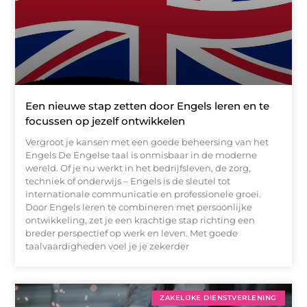
Een nieuwe stap zetten door Engels leren en te
focussen op jezelf ontwikkelen
Vergroot je kansen met een goede beheersing van het
Engels De Engelse taal is onmisbaar in de moderne
wereld. Of je nu werkt in het bedrijfsleven, de zorg,
techniek of onderwijs – Engels is de sleutel tot
internationale communicatie en professionele groei.
Door Engels leren te combineren met persoonlijke
ontwikkeling, zet je een krachtige stap richting een
breder perspectief op werk en leven. Met goede
taalvaardigheden voel je je zekerder
ZAKELIJKE DIENSTVERLENING