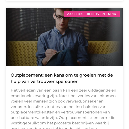
ZAKELIJKE DIENSTVERLENING
Outplacement: een kans om te groeien met de
hulp van vertrouwenspersonen
Het verliezen van een baan kan een zeer uitdagende en
emotionele ervaring zijn. Naast het verlies van inkomen,
voelen veel mensen zich ook verward, onzeker en
verloren. In zulke situaties kan het inschakelen van
outplacementdiensten en vertrouwenspersonen van
onschatbare waarde zijn. Outplacement is een term die
wordt gebruikt om het proces te beschrijven waarbij
werkzoekenden, meestal in opdracht van hun