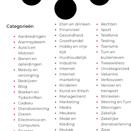
Eten en drinken
Rechten
Categorieën
Financieel
Sport
Gezondheid
Telefonie
Aanbiedingen
Groothandel
Testing
Alarmsysteem
Hobby en vrije
Toerisme
Auto’s en
tijd
Tuin en
Motoren
Huishoudelijk
buitenleven
Banen en
Industrie
Tweewielers
opleidingen
Internet
Uncategorized
Beauty en
Internet
Vakantie
verzorging
marketing
Verbouwen
Bedrijven
Kinderen
Vervoer en
Blog
Kunst en Kitsch
transport
Boeken en
Management
Winkelen
Tijdschriften
Marketing
Woning en Tui
Cadeau
Media
Woningen
Dienstverlening
Meubels
Zakelijk
Dieren
Mode en
Zakelijke
Electronica en
Kleding
dienstverlenin
Computers
Muziek
Zorg
Energie