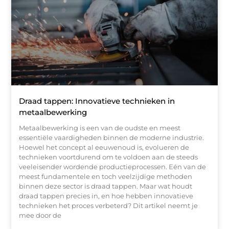
Draad tappen: Innovatieve technieken in
metaalbewerking
Metaalbewerking is een van de oudste en meest
essentiële vaardigheden binnen de moderne industrie.
Hoewel het concept al eeuwenoud is, evolueren de
technieken voortdurend om te voldoen aan de steeds
veeleisender wordende productieprocessen. Eén van de
meest fundamentele en toch veelzijdige methoden
binnen deze sector is draad tappen. Maar wat houdt
draad tappen precies in, en hoe hebben innovatieve
technieken het proces verbeterd? Dit artikel neemt je
mee door de