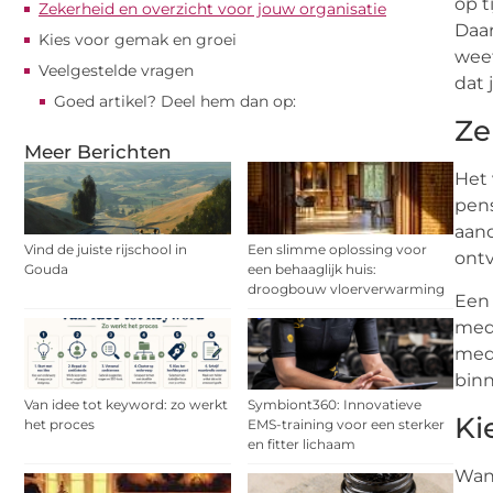
op t
Zekerheid en overzicht voor jouw organisatie
Daar
Kies voor gemak en groei
weet
Veelgestelde vragen
dat 
Goed artikel? Deel hem dan op:
Ze
Meer Berichten
Het 
pens
aand
Vind de juiste rijschool in
Een slimme oplossing voor
ontv
Gouda
een behaaglijk huis:
droogbouw vloerverwarming
Een 
mede
mede
binn
Van idee tot keyword: zo werkt
Symbiont360: Innovatieve
Ki
het proces
EMS-training voor een sterker
en fitter lichaam
Wann