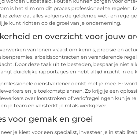
ijd worden uitbetaald. Fouten kunnen zorgen voor ont
om is het slim om dit proces professioneel te regelen. D
 je zeker dat alles volgens de geldende wet- en regelge
jij je kunt richten op de groei van je onderneming.
kerheid en overzicht voor jouw or
verwerken van lonen vraagt om kennis, precisie en actu
ioenpremies, arbeidscontracten en veranderende regels. W
acht. Door deze taak uit te besteden, bespaar je niet al
angt duidelijke rapportages en hebt altijd inzicht in de 
professionele dienstverlener denkt met je mee. Er word
werkers en je toekomstplannen. Zo krijg je een oplossing
werkers over loonstroken of verlofregelingen kun je r
en je team en versterkt je rol als werkgever.
es voor gemak en groei
eer je kiest voor een specialist, investeer je in stabilitei