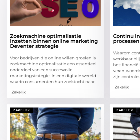
Zoekmachine optimalisatie
Continu in
inzetten binnen online marketing
processen
Deventer strategie
Waarom contr
Voor bedrijven die online willen groeien is
werkbaar bli
zoekmachine optimalisatie een essentieel
het: financië
onderdeel van een succesvolle
verantwoorde
marketingstrategie. In een digitale wereld
zijn controle
waarin consumenten hun zoektocht naar
Zakelijk
Zakelijk
ZAKELIJK
ZAKELIJK