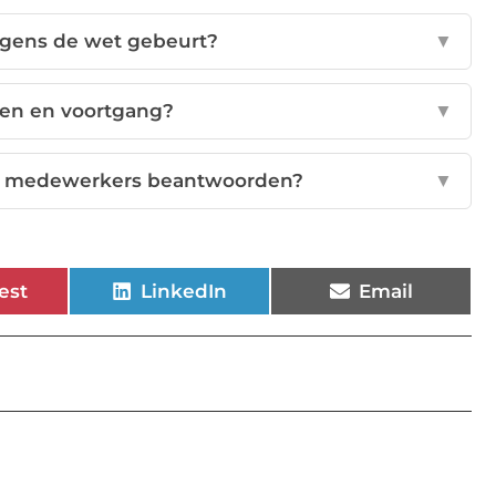
olgens de wet gebeurt?
▼
sten en voortgang?
▼
an medewerkers beantwoorden?
▼
est
LinkedIn
Email