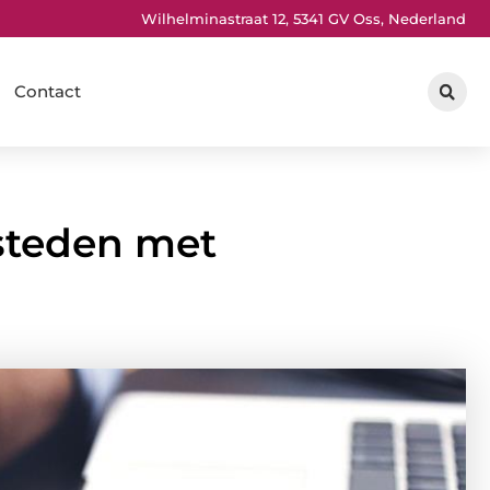
Wilhelminastraat 12, 5341 GV Oss, Nederland
Contact
steden met