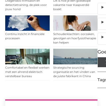
Didgeridoo trimsalon en
Dit is hoe je een goedkope
detectietraining, de plek voor
vakantie naar Kaapverdië
jouw hond
boekt
Continu inzicht in financiële
Schouderklachten: oorzaken,
processen
gevolgen en hoe fysiotherapie
kan helpen
Goe
Comfortabel en flexibel werken
Strategische sourcing
met een ahrend elektrisch
organisatie en het vinden van
verstelbaar bureau
de juiste fabrikant in China
Tags