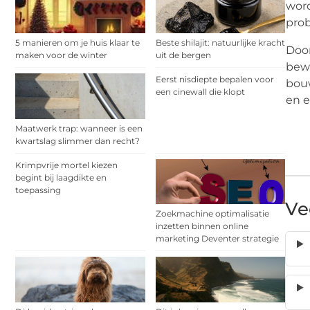
word
prob
5 manieren om je huis klaar te
Beste shilajit: natuurlijke kracht
Door
maken voor de winter
uit de bergen
bewu
Eerst nisdiepte bepalen voor
bouw
een cinewall die klopt
en e
Maatwerk trap: wanneer is een
kwartslag slimmer dan recht?
Krimpvrije mortel kiezen
begint bij laagdikte en
toepassing
Ve
Zoekmachine optimalisatie
inzetten binnen online
marketing Deventer strategie