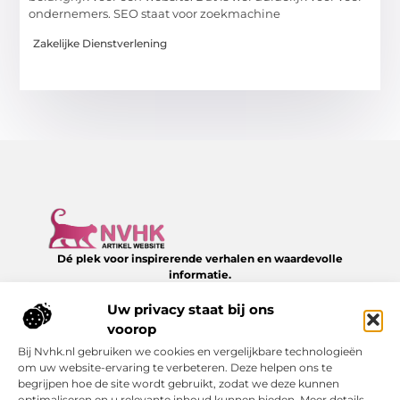
ondernemers. SEO staat voor zoekmachine
Zakelijke Dienstverlening
Dé plek voor inspirerende verhalen en waardevolle
informatie.
Verken een divers aanbod aan blogs en artikelen over het
dagelijks leven – van slimme tips tot verrassende inzichten,
Uw privacy staat bij ons
allemaal te vinden op NVHK.nl.
voorop
Bij Nvhk.nl gebruiken we cookies en vergelijkbare technologieën
Onze informatie
om uw website-ervaring te verbeteren. Deze helpen ons te
begrijpen hoe de site wordt gebruikt, zodat we deze kunnen
Backlink kopen: hoe je het verstandig doet voor SEO-succes
Geld verdienen via internet: jouw gids naar online succes
optimaliseren en u relevante inhoud kunnen bieden. Meer details