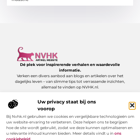
Dé plek voor inspirerende verhalen en waardevolle
informatie.
Verken een divers aanbod aan blogs en artikelen over het
dagelijks leven – van slimme tips tot verrassende inzichten,
allemaal te vinden op NVHK.nl.
Uw privacy staat bij ons
Onze informatie
voorop
Backlink kopen: hoe je het verstandig doet voor SEO-succes
Geld verdienen via internet: jouw gids naar online succes
Bij Nvhk.nl gebruiken we cookies en vergelijkbare technologieën om
Bericht categorie
uw website-ervaring te verbeteren. Deze helpen ons te begrijpen
hoe de site wordt gebruikt, zodat we deze kunnen optimaliseren en
u relevante inhoud kunnen bieden. Meer details vindt u in
ons
cookiebeleid
.