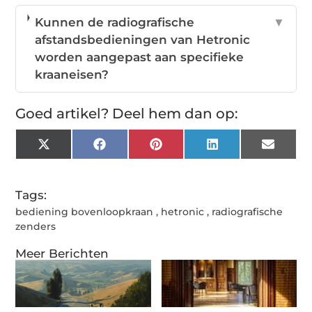
Kunnen de radiografische
▼
afstandsbedieningen van Hetronic
worden aangepast aan specifieke
kraaneisen?
Goed artikel? Deel hem dan op:
X
Facebook
Pinterest
LinkedIn
Email
(Twitter)
Tags:
bediening bovenloopkraan
,
hetronic
,
radiografische
zenders
Meer Berichten