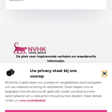
Dé plek voor inspirerende verhalen en waardevolle
informatie.
Verken een divers aanbod aan blogs en artikelen over het
dagelijks leven – van slimme tips tot verrassende inzichten,
Uw privacy staat bij ons
allemaal te vinden op NVHK.nl.
voorop
Bij Nvhk.nl gebruiken we cookies en vergelijkbare technologieën
Onze informatie
om uw website-ervaring te verbeteren. Deze helpen ons te
begrijpen hoe de site wordt gebruikt, zodat we deze kunnen
Backlink kopen: hoe je het verstandig doet voor SEO-succes
Geld verdienen via internet: jouw gids naar online succes
optimaliseren en u relevante inhoud kunnen bieden. Meer details
Bericht categorie
vindt u in
ons cookiebeleid
.