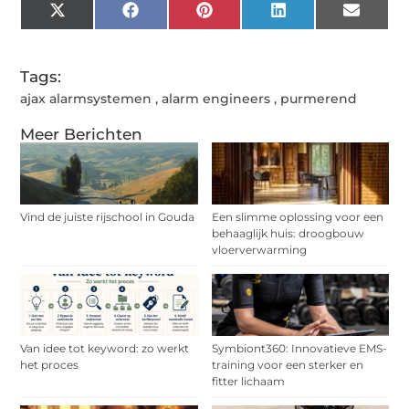
X
Facebook
Pinterest
LinkedIn
Email
(Twitter)
Tags:
ajax alarmsystemen
,
alarm engineers
,
purmerend
Meer Berichten
Vind de juiste rijschool in Gouda
Een slimme oplossing voor een
behaaglijk huis: droogbouw
vloerverwarming
Van idee tot keyword: zo werkt
Symbiont360: Innovatieve EMS-
het proces
training voor een sterker en
fitter lichaam