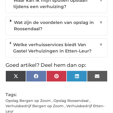
Waar kan ik mijn spullen opslaan
▼
tijdens een verhuizing?
Wat zijn de voordelen van opslag in
▼
Roosendaal?
Welke verhuisservices biedt Van
▼
Gastel Verhuizingen in Etten-Leur?
Goed artikel? Deel hem dan op:
X
Facebook
Pinterest
LinkedIn
Email
(Twitter)
Tags:
Opslag Bergen op Zoom
,
Opslag Roosendaal
,
Verhuisbedrijf Bergen op Zoom
,
Verhuisbedrijf Etten-
Leur