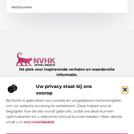
Verbouwen
Dé plek voor inspirerende verhalen en waardevolle
informatie.
Verken een divers aanbod aan blogs en artikelen over het
dagelijks leven – van slimme tips tot verrassende inzichten,
Uw privacy staat bij ons
allemaal te vinden op NVHK.nl.
voorop
Bij Nvhk.nl gebruiken we cookies en vergelijkbare technologieën
Onze informatie
om uw website-ervaring te verbeteren. Deze helpen ons te
begrijpen hoe de site wordt gebruikt, zodat we deze kunnen
Backlink kopen: hoe je het verstandig doet voor SEO-succes
Geld verdienen via internet: jouw gids naar online succes
optimaliseren en u relevante inhoud kunnen bieden. Meer details
Bericht categorie
vindt u in
ons cookiebeleid
.