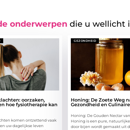
de onderwerpen
die u wellicht 
D
GEZONDHEID
lachten: oorzaken,
Honing: De Zoete Weg n
en hoe fysiotherapie kan
Gezondheid en Culinaire
Honing: De Gouden Nectar van
chten komen ontzettend vaak
Honing is een pure, natuurlijke
en uw dagelijkse leven
door bijen wordt gemaakt uit d