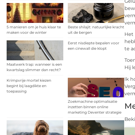
Gelu
bewe
verm
ver
5 manieren om je huis klaar te
Beste shilajit: natuurlijke kracht
maken voor de winter
uit de bergen
Het 
hebb
Eerst nisdiepte bepalen voor
te a
een cinewall die klopt
Toen
Maatwerk trap: wanneer is een
Hij 
kwartslag slimmer dan recht?
Ik h
Krimpvrije mortel kiezen
begint bij laagdikte en
Verg
toepassing
ver
Zoekmachine optimalisatie
Me
inzetten binnen online
marketing Deventer strategie
Beki