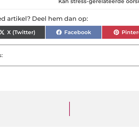
Kan stress-gerelateerde oors
d artikel? Deel hem dan op:
X (Twitter)
Facebook
Pinter
: