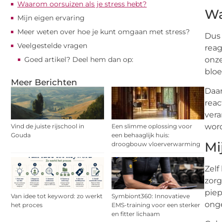
Waarom oorsuizen als je stress hebt?
Wa
Mijn eigen ervaring
Meer weten over hoe je kunt omgaan met stress?
Dus 
Veelgestelde vragen
reag
Goed artikel? Deel hem dan op:
onze
bloe
Meer Berichten
Daar
reac
vera
word
Vind de juiste rijschool in
Een slimme oplossing voor
Gouda
een behaaglijk huis:
Mi
droogbouw vloerverwarming
Zelf
zorg
piep
Van idee tot keyword: zo werkt
Symbiont360: Innovatieve
onge
het proces
EMS-training voor een sterker
en fitter lichaam