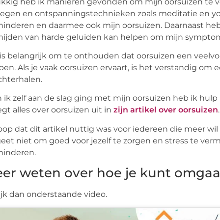
kkig heb ik manieren gevonden om mijn oorsuizen te v
gen en ontspanningstechnieken zoals meditatie en yo
inderen en daarmee ook mijn oorsuizen. Daarnaast heb
mijden van harde geluiden kan helpen om mijn sympto
is belangrijk om te onthouden dat oorsuizen een veel
en. Als je vaak oorsuizen ervaart, is het verstandig om 
chterhalen.
 ik zelf aan de slag ging met mijn oorsuizen heb ik hulp
legt alles over oorsuizen uit in
zijn artikel over oorsuizen
.
oop dat dit artikel nuttig was voor iedereen die meer wil
eet niet om goed voor jezelf te zorgen en stress te ver
minderen.
er weten over hoe je kunt omgaa
jk dan onderstaande video.