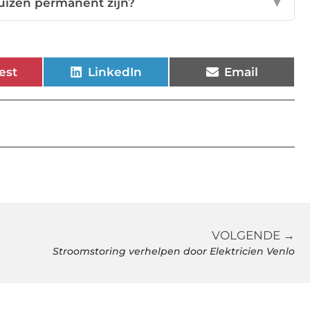
uizen permanent zijn?
▼
est
LinkedIn
Email
VOLGENDE →
Stroomstoring verhelpen door Elektricien Venlo