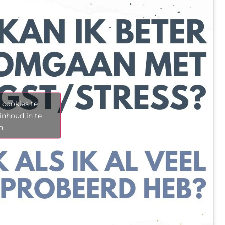
 cookies te
inhoud in te
n