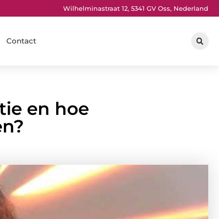
Wilhelminastraat 12, 5341 GV Oss, Nederland
Contact
atie en hoe
en?