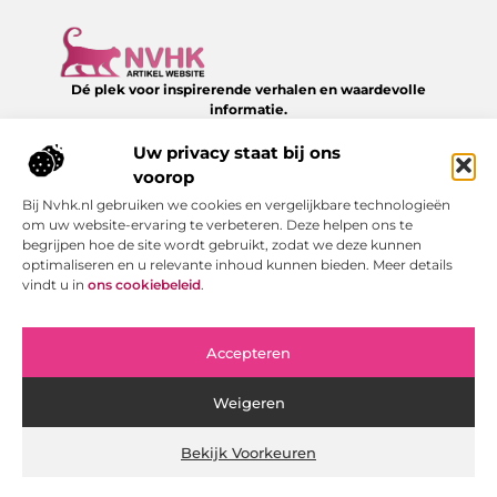
Dé plek voor inspirerende verhalen en waardevolle
informatie.
Verken een divers aanbod aan blogs en artikelen over het
dagelijks leven – van slimme tips tot verrassende inzichten,
Uw privacy staat bij ons
allemaal te vinden op NVHK.nl.
voorop
Bij Nvhk.nl gebruiken we cookies en vergelijkbare technologieën
Onze informatie
om uw website-ervaring te verbeteren. Deze helpen ons te
begrijpen hoe de site wordt gebruikt, zodat we deze kunnen
Backlink kopen: hoe je het verstandig doet voor SEO-succes
Geld verdienen via internet: jouw gids naar online succes
optimaliseren en u relevante inhoud kunnen bieden. Meer details
Bericht categorie
vindt u in
ons cookiebeleid
.
Accepteren
Weigeren
Bekijk Voorkeuren
Website index
Cookiebeleid (EU)
@2025 www.nvhk.nl.All Right Reserved.