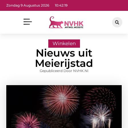
Zondag 9 Augustus 2026
10:42:21
Winkelen
Nieuws uit
Meierijstad
Gepubliceerd Door NVHK.nl