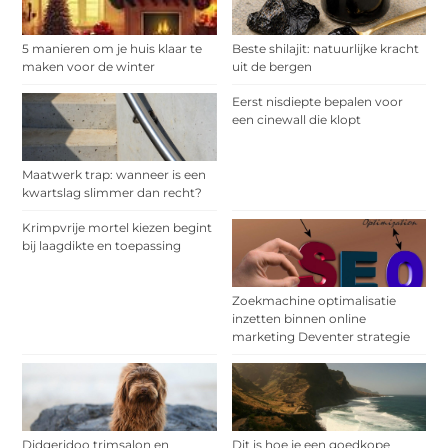
5 manieren om je huis klaar te
Beste shilajit: natuurlijke kracht
maken voor de winter
uit de bergen
Eerst nisdiepte bepalen voor
een cinewall die klopt
Maatwerk trap: wanneer is een
kwartslag slimmer dan recht?
Krimpvrije mortel kiezen begint
bij laagdikte en toepassing
Zoekmachine optimalisatie
inzetten binnen online
marketing Deventer strategie
Didgeridoo trimsalon en
Dit is hoe je een goedkope