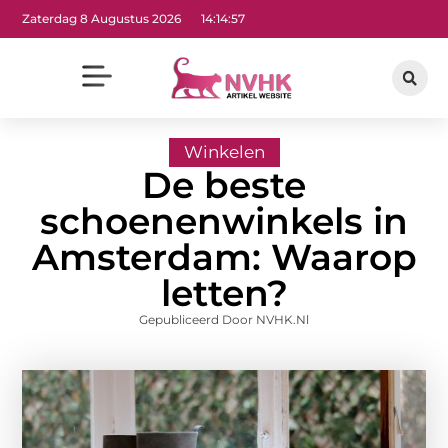
Zaterdag 8 Augustus 2026
14:14:58
Winkelen
De beste
schoenenwinkels in
Amsterdam: Waarop
letten?
Gepubliceerd Door NVHK.nl