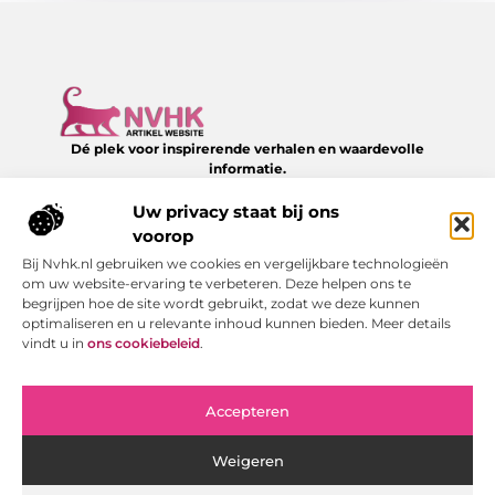
Dé plek voor inspirerende verhalen en waardevolle
informatie.
Verken een divers aanbod aan blogs en artikelen over het
dagelijks leven – van slimme tips tot verrassende inzichten,
Uw privacy staat bij ons
allemaal te vinden op NVHK.nl.
voorop
Bij Nvhk.nl gebruiken we cookies en vergelijkbare technologieën
Onze informatie
om uw website-ervaring te verbeteren. Deze helpen ons te
begrijpen hoe de site wordt gebruikt, zodat we deze kunnen
Backlink kopen: hoe je het verstandig doet voor SEO-succes
Geld verdienen via internet: jouw gids naar online succes
optimaliseren en u relevante inhoud kunnen bieden. Meer details
Bericht categorie
vindt u in
ons cookiebeleid
.
Accepteren
Weigeren