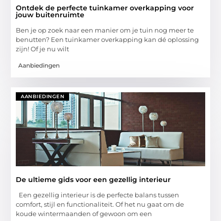
Ontdek de perfecte tuinkamer overkapping voor
jouw buitenruimte
Ben je op zoek naar een manier om je tuin nog meer te
benutten? Een tuinkamer overkapping kan dé oplossing
zijn! Of je nu wilt
Aanbiedingen
AANBIEDINGEN
De ultieme gids voor een gezellig interieur
Een gezellig interieur is de perfecte balans tussen
comfort, stijl en functionaliteit. Of het nu gaat om de
koude wintermaanden of gewoon om een