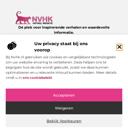
Dé plek voor inspirerende verhalen en waardevolle
informatie.
Verken een divers aanbod aan blogs en artikelen over het
dagelijks leven – van slimme tips tot verrassende inzichten,
Uw privacy staat bij ons
allemaal te vinden op NVHK.nl.
voorop
Bij Nvhk.nl gebruiken we cookies en vergelijkbare technologieën
Onze informatie
om uw website-ervaring te verbeteren. Deze helpen ons te
begrijpen hoe de site wordt gebruikt, zodat we deze kunnen
Backlink kopen: hoe je het verstandig doet voor SEO-succes
Geld verdienen via internet: jouw gids naar online succes
optimaliseren en u relevante inhoud kunnen bieden. Meer details
Bericht categorie
vindt u in
ons cookiebeleid
.
Accepteren
Weigeren
Bekijk Voorkeuren
Website index
Cookiebeleid (EU)