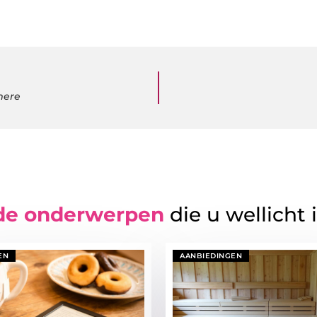
mere
de onderwerpen
die u wellicht 
EN
AANBIEDINGEN