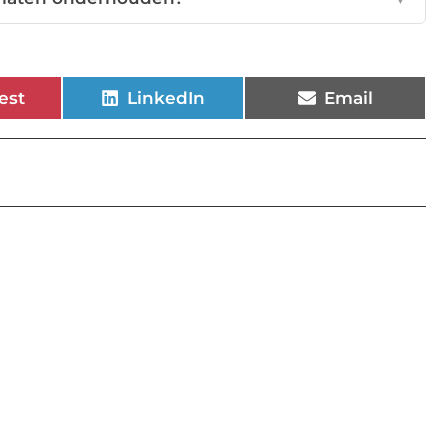
est
LinkedIn
Email