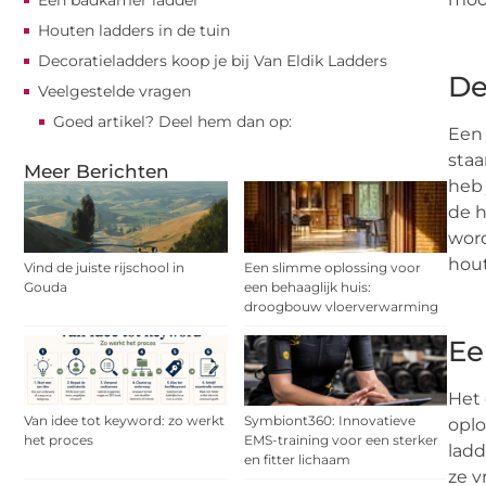
Een badkamer ladder
Houten ladders in de tuin
Decoratieladders koop je bij Van Eldik Ladders
De
Veelgestelde vragen
Goed artikel? Deel hem dan op:
Een 
staa
Meer Berichten
heb 
de h
word
hout
Vind de juiste rijschool in
Een slimme oplossing voor
Gouda
een behaaglijk huis:
droogbouw vloerverwarming
Ee
Het 
Van idee tot keyword: zo werkt
Symbiont360: Innovatieve
oplo
het proces
EMS-training voor een sterker
ladd
en fitter lichaam
ze v