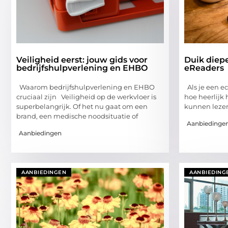
Veiligheid eerst: jouw gids voor
Duik diepe
bedrijfshulpverlening en EHBO
eReaders
Waarom bedrijfshulpverlening en EHBO
Als je een e
cruciaal zijn Veiligheid op de werkvloer is
hoe heerlijk h
superbelangrijk. Of het nu gaat om een
kunnen lezen.
brand, een medische noodsituatie of
Aanbiedinge
Aanbiedingen
AANBIEDINGEN
AANBIEDING