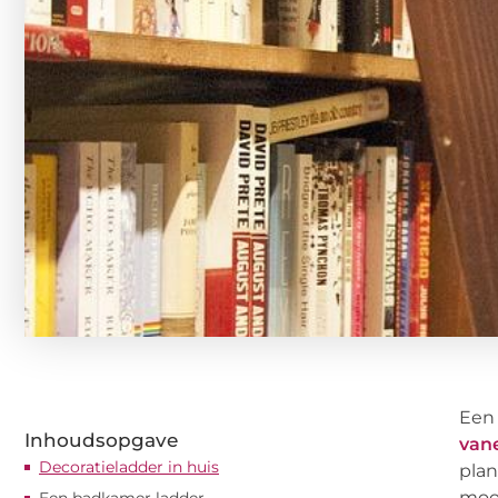
Een 
Inhoudsopgave
vane
Decoratieladder in huis
plan
mooi