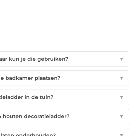
aar kun je die gebruiken?
▼
 de badkamer plaatsen?
▼
ieladder in de tuin?
▼
n houten decoratieladder?
▼
r laten onderhouden?
▼