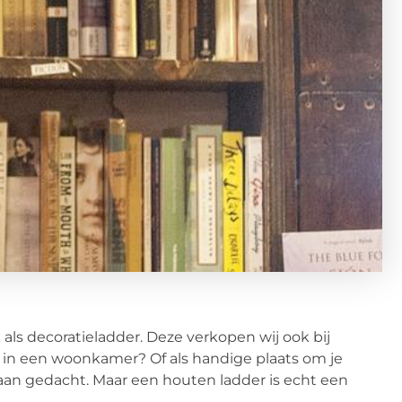
 als decoratieladder. Deze verkopen wij ook bij
 is in een woonkamer? Of als handige plaats om je
aan gedacht. Maar een houten ladder is echt een