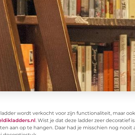
ladder wordt verkocht voor zijn functionaliteit, maar ook
ldikladders.nl
. Wist je dat deze ladder zeer decoratief
ten aan op te hangen. Daar had je misschien nog nooit 
 decoratiestuk.