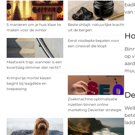
badk
van 
5 manieren om je huis klaar te
Beste shilajit: natuurlijke kracht
maken voor de winter
uit de bergen
Ho
Eerst nisdiepte bepalen voor
een cinewall die klopt
Binn
op v
Maatwerk trap: wanneer is een
aard
kwartslag slimmer dan recht?
muur
Krimpvrije mortel kiezen
begint bij laagdikte en
toepassing
De
Zoekmachine optimalisatie
inzetten binnen online
Welk
marketing Deventer strategie
bete
ladd